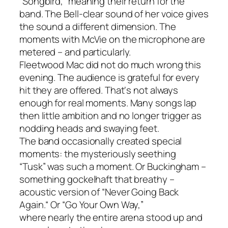
“Songbird,”
meaning
their
return
for
the
band
.
The
Bell-clear
sound
of
her
voice
gives
the
sound
a
different
dimension
.
The
moments
with
McVie
on
the
microphone
are
metered
–
and
particularly
.
Fleetwood
Mac
did
not
do
much
wrong
this
evening
.
The
audience
is
grateful
for
every
hit they are
offered
.
That
‘s
not
always
enough
for
real
moments
.
Many
songs
lap
then
little
ambition
and
no
longer
trigger
as
nodding
heads
and
swaying
feet
.
The
band
occasionally created
s
pecial
moments
:
the
mysteriously seething
“Tusk”
wa
s
such
a
moment
.
Or
Buckingham
–
something
gockelhaft
that breathy
–
acoustic version
of
“Never
G
oing
B
ack
A
gain.
“
Or
“Go
Y
our
O
wn
W
ay,
”
where
nearly
the entire
arena
stood
up and