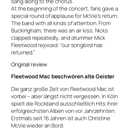
sang along to
the
chorus
.
At the beginning of the concert,
fans
gave
a
special
round of
applause
for
McVie’s
return
.
The
band
with
all kinds of
attention
.
From
Buckingham
,
there was
an
air kiss
,
Nicks
clapped repeatedly,
and
drummer
Mick
Fleetwood
rejoiced
:
“
our
s
ongbird
ha
s
returned
.”
Original review
Fleetwood Mac beschwören alte Geister
Die ganz große Zeit von Fleetwood Mac ist
vorbei – aber längst nicht vergessen. In Köln
spielt die Rockband ausschließlich Hits ihrer
erfolgreichsten Alben von vor Jahrzehnten.
Erstmals seit 16 Jahren ist auch Christine
McVie wieder an Bord.