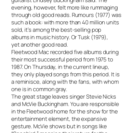
evening
, however,
felt
more
like
rummaging
through old good reads
.
Rumours
(1977)
wa
s
such
a
book
:
with
more
than
40
million
units
sold, it’s
among
the
best-selling
pop
albums
in
music history
.
Or
Tusk
(1979),
yet
another good read
.
Fleetwood
Mac
recorded five albums
during
their
most successful
period
from
1975
to
1987.
O
n
Thursday, in the current lineup
,
they
only
played
songs
from
this
period
. It is
a reminisce, along with the fans, with whom
one is in common gray.
The
great
stage
leaves
singer
Stevie
Nicks
and
McVie
Buckingham
.
You
are
responsible
in
the
Fleetwood
home
for
the
show
for
the
entertainment
element
,
the
expansive
gesture
.
McVie
shows
but
in
songs
like