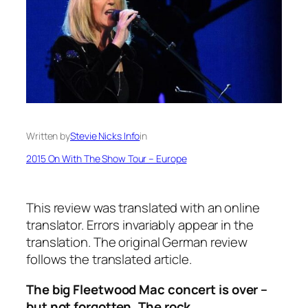
Written by
Stevie Nicks Info
in
2015 On With The Show Tour – Europe
This review was translated with an online
translator. Errors invariably appear in the
translation. The original German review
follows the translated article.
The
big
Fleetwood
Mac concert
is
over
–
but
not
forgotten
.
The
rock