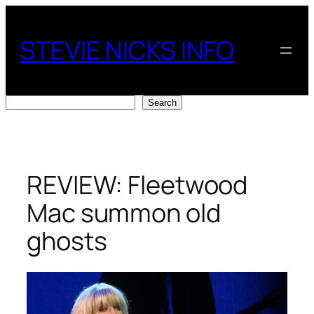
Skip
to
STEVIE NICKS INFO
content
Search
Search
REVIEW: Fleetwood
Mac summon old
ghosts