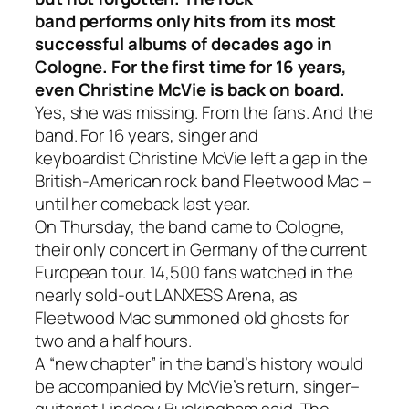
band
performs
only
hits
from
its
most
successful
albums
of
decades
ago
in
Cologne
.
For the
first time
for
16
years
,
even
Christine
McVie
is
back
on
board
.
Yes
,
she
was
missing
.
From
the
fans
.
And
the
band
.
For
16
years,
singer
and
k
eyboardist
Christine
McVie
left
a
gap
in
the
British-American
rock band
Fleetwood
Mac
–
until her
comeback
last
year
.
On
Thursday
,
the
band
came
to
Cologne,
their
only
concert in Germany
of the current
European
tour
.
14,
500
fans
watched in
the
nearly
sold-out LANXESS Arena,
as
Fleetwood Mac summoned old ghosts for
two and a half hours.
A
“new
chapter”
in
the
band’s history
would
be
accompanied by
McVie’s
return
,
singer
–
guitarist
Lindsey
Buckingham said
.
The