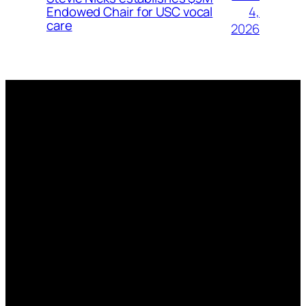
4,
Endowed Chair for USC vocal
care
2026